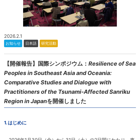
2026.2.1
お知らせ
日本語
研究活動
【開催報告】国際シンポジウム：
Resilience of Sea
Peoples in Southeast Asia and Oceania:
Comparative Studies and Dialogue with
Practitioners of the Tsunami-Affected Sanriku
Region in Japan
を開催しました
1. はじめに
2026年1月30日（金）から31日（土）の2日間にわたり、東