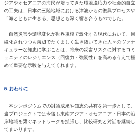
ジアやオセアニアの海民が培ってきた環境適応力や社会的自立
の工夫は、日本の三陸地域における津波からの復興プロセスや
「海とともに生きる」思想とも深く響き合うものでした。
自然災害や環境変化が世界規模で激化する現代において、周
縁化されつつも海辺でたくましく生き抜いてきた人々のヴァナ
キュラーな知恵に学ぶことは、将来の災害リスクに対するコミ
ュニティのレジリエンス（回復力・強靭性）を高めるうえで極
めて重要な示唆を与えてくれます。
5. おわりに
本シンポジウムでの討議成果や知恵の共有を第一歩として、
当プロジェクトでは今後も東南アジア・オセアニア・日本の沿
岸地域を繋ぐネットワークを拡張し、比較研究と対話を継続し
てまいります。