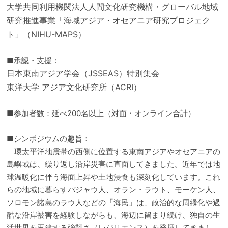
大学共同利用機関法人人間文化研究機構・グローバル地域
研究推進事業「海域アジア・オセアニア研究プロジェク
ト」（NIHU-MAPS）
■承認・支援：
日本東南アジア学会（JSSEAS）特別集会
東洋大学 アジア文化研究所（ACRI）
■参加者数：延べ200名以上（対面・オンライン合計）
■シンポジウムの趣旨：
環太平洋地震帯の西側に位置する東南アジアやオセアニアの
島嶼域は、繰り返し沿岸災害に直面してきました。近年では地
球温暖化に伴う海面上昇や土地浸食も深刻化しています。これ
らの地域に暮らすバジャウ人、オラン・ラウト、モーケン人、
ソロモン諸島のラウ人などの「海民」は、政治的な周縁化や過
酷な沿岸被害を経験しながらも、海辺に留まり続け、独自の生
活世界を再建する強靭さ（レジリエンス）を発揮してきまし