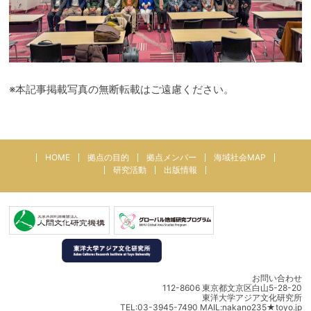
※本記事掲載写真の無断転載はご遠慮ください。
HOME
拠点の目的
拠点メンバー
海域社会MAP
研究活動
出版情報
お問い合わせ
112-8606 東京都文京区白山5-28-20
東洋大学アジア文化研究所
TEL:03-3945-7490 MAIL:nakano235★toyo.jp