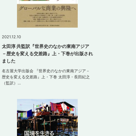
2021.12.10
太田淳 共監訳『世界史のなかの東南アジア
－歴史を変える交差路』上・下巻が出版され
ました
名古屋大学出版会 『世界史のなかの東南アジア－
歴史を変える交差路』上・下巻 太田淳・長田紀之
（監訳）…