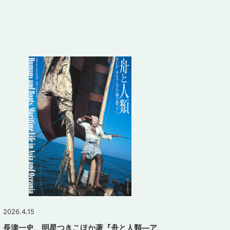
2026.4.15
長津一史、明星つきこほか著『舟と人類―ア