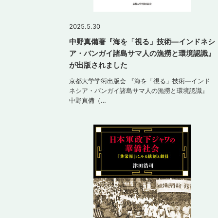
2025.5.30
中野真備著『海を「視る」技術—インドネシ
ア・バンガイ諸島サマ人の漁撈と環境認識』
が出版されました
京都大学学術出版会 『海を「視る」技術—インド
ネシア・バンガイ諸島サマ人の漁撈と環境認識』
中野真備（…