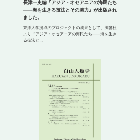
長津一史編『アジア・オセアニアの海民たち
――海を生きる技法とその魅力』が出版され
ました。
東洋大学拠点のプロジェクトの成果として、風響社
より『アジア・オセアニアの海民たち――海を生き
る技法と…