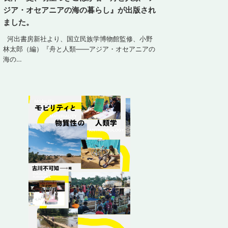
ジア・オセアニアの海の暮らし』が出版され
ました。
河出書房新社より、国立民族学博物館監修、小野
林太郎（編）『舟と人類――アジア・オセアニアの
海の…