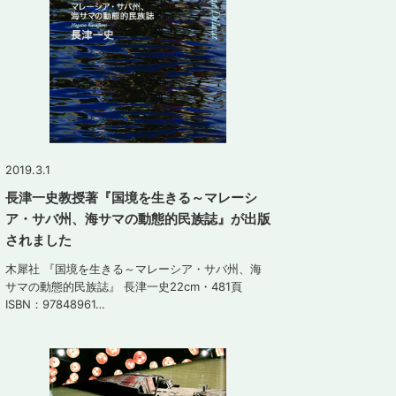
2019.3.1
長津一史教授著『国境を生きる～マレーシ
ア・サバ州、海サマの動態的民族誌』が出版
されました
木犀社 『国境を生きる～マレーシア・サバ州、海
サマの動態的民族誌』 長津一史22cm・481頁
ISBN：97848961…