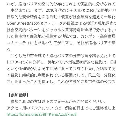
いが、路地バリアの空間的分布はこれまで実証的に分析されて
本発表では、まず、2010年代のジャカルタにおける路地バ
日常的な安全確保を図る活動・装置が社会階層を超えて一般化
OpenStreetMapのタグ・データの目視による検証と現地
社会空間的パターンをジャカルタ首都特別州全域で分析する。
した住宅地と商業地が混住する地域では、カンポン（高密度居
コミュニティにも路地バリアが目立ち、それが路地バリアの階
る。
こうした都市全域での路地バリアの分布傾向を踏まえた上で
(1970年代~)を分析し、路地バリアの階層横断的な普及は、
という価値観がおよそ半世紀に渡って共有され続けた結果であ
く普及し継続的に利用されている要因として、民主化・分権化
向が高まったことを提示し、これが逆説的に都市全体の公共圏
【参加登録】
参加ご希望の方は以下のフォームからご登録ください。
アクセス用のリンクについては、例会前日までにご連絡差し上
https://forms.gle/Zy9hrKanuAzoExng8