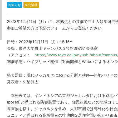
お知らせ
研究活動
2023年12月11日（月）に、本拠点との共催で白山人類学研究
参加ご希望の方は下記のフォームからご登録ください。
日時：2023年12月11日（月）18:15〜
会場：東洋大学白山キャンパス 2号館3階第1会議室
（アクセス：
https://www.toyo.ac.jp/nyushi/about/campus
開催形態：ハイブリッド開催（対面開催とWebexによるオン
発表題目：現代ジャカルタにおける分断と秩序―路地バリアの
発表者：久納源太
本発表では、インドネシアの首都ジャカルタにおける路地バ
(portal)と呼ばれる防犯装置であり、住民組織などの地域
障害物を指す。ジャカルタを含め、大都市圏では郊外化や社会
ュニティと呼ばれる高所得者の排他的な居住空間が広がり都市