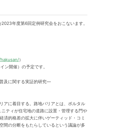
会2023年度第6回定例研究会をおこないます。
/hakusan/
）
ライン開催）の予定です。
普及に関する実証的研究―
リアに着目する。路地バリアとは、ポルタル
コミュニティが住宅地の道路に設置・管理する門や
経済的格差の拡大に伴いゲーティッド・コミ
空間の分断をもたらしているという議論が多