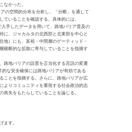
こなかった。
リアの空間的分布を分析し、「分断」を通して
していることを確認する。具体的には、
調査で入手したデータを用いて、路地バリア普及の
特に、ジャカルタの北西部と北東部を中心と
住地）にも、富裕・中間層のゲーティッド・
層横断的な拡散に寄与していることを指摘す
、路地バリアの設置を正当化する言説の変遷
日常的な安全確保には路地バリアが有効である
ることを指摘する。さらに、路地バリアが広
によりコミュニティを重視する社会政治的志
の喪失をもたらしていることを論じる。
げます。