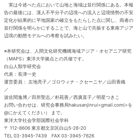
実は今述べた点において山地と海域は並行関係にある。本報
告の最後には、漢人不平分子の辺境への流入と辺境情勢の不安
定化が結果的に平地国家の確立をもたらした点に関し、両者の
並行関係を明らかにすることで、海と山で共振する東南アジア
辺境の動態モデルへの考察を試みたい。
※本研究会は、人間文化研究機構海域アジア・オセアニア研究
（MAPS）東洋大学拠点との共催です。
白山人類学研究会
代表：長津一史
運営委員： 左地亮子／ゴロウィナ・クセーニヤ／山田香織
／
波佐間逸博／田所聖志／朴苑善／西廣直子／明星つきこ
お問い合わせは、研究会事務局hakusanjinrui=gmail.com(=を
@にかえてください） まで。
東洋大学社会学部国際社会学科
〒 112-8606 東京都文京区白山5-28-20
TEL 03-3945-7439 FAX 03-3945-7626