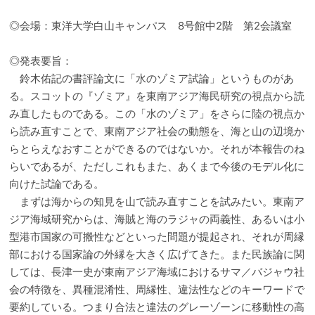
◎会場：東洋大学白山キャンパス 8号館中2階 第2会議室
◎発表要旨：
鈴木佑記の書評論文に「水のゾミア試論」というものがあ
る。スコットの『ゾミア』を東南アジア海民研究の視点から読
み直したものである。この「水のゾミア」をさらに陸の視点か
ら読み直すことで、東南アジア社会の動態を、海と山の辺境か
らとらえなおすことができるのではないか。それが本報告のね
らいであるが、ただしこれもまた、あくまで今後のモデル化に
向けた試論である。
まずは海からの知見を山で読み直すことを試みたい。東南ア
ジア海域研究からは、海賊と海のラジャの両義性、あるいは小
型港市国家の可搬性などといった問題が提起され、それが周縁
部における国家論の外縁を大きく広げてきた。また民族論に関
しては、長津一史が東南アジア海域におけるサマ／バジャウ社
会の特徴を、異種混淆性、周縁性、違法性などのキーワードで
要約している。つまり合法と違法のグレーゾーンに移動性の高