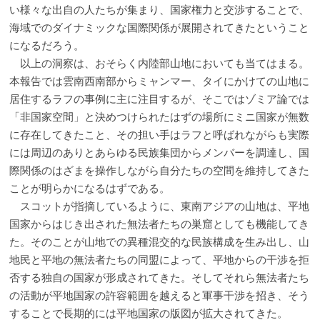
い様々な出自の人たちが集まり、国家権力と交渉することで、
海域でのダイナミックな国際関係が展開されてきたということ
になるだろう。
以上の洞察は、おそらく内陸部山地においても当てはまる。
本報告では雲南西南部からミャンマー、タイにかけての山地に
居住するラフの事例に主に注目するが、そこではゾミア論では
「非国家空間」と決めつけられたはずの場所にミニ国家が無数
に存在してきたこと、その担い手はラフと呼ばれながらも実際
には周辺のありとあらゆる民族集団からメンバーを調達し、国
際関係のはざまを操作しながら自分たちの空間を維持してきた
ことが明らかになるはずである。
スコットが指摘しているように、東南アジアの山地は、平地
国家からはじき出された無法者たちの巣窟としても機能してき
た。そのことが山地での異種混交的な民族構成を生み出し、山
地民と平地の無法者たちの同盟によって、平地からの干渉を拒
否する独自の国家が形成されてきた。そしてそれら無法者たち
の活動が平地国家の許容範囲を越えると軍事干渉を招き、そう
することで長期的には平地国家の版図が拡大されてきた。