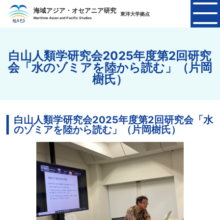
海域アジア・オセアニア研究
東洋大学拠点
Maritime Asian and Pacific Studies
白山人類学研究会2025年度第2回研究
会「水のゾミアを陸から読む」（片岡
樹氏）
白山人類学研究会2025年度第2回研究会「水
のゾミアを陸から読む」（片岡樹氏）