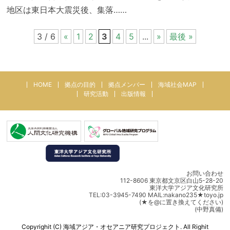
地区は東日本大震災後、集落……
3 / 6
«
1
2
3
4
5
...
»
最後 »
HOME
拠点の目的
拠点メンバー
海域社会MAP
研究活動
出版情報
お問い合わせ
112-8606 東京都文京区白山5-28-20
東洋大学アジア文化研究所
TEL:03-3945-7490 MAIL:nakano235★toyo.jp
(★を@に置き換えてください)
(中野真備)
Copyrighit (C) 海域アジア・オセアニア研究プロジェクト. All Righit